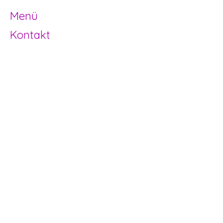
Menü
Kontakt
Offene Kinder- und Jugendarbeit
Herzogenbuchsee und Region
062 961 95 05
info@jugendhuus.ch
Standorte