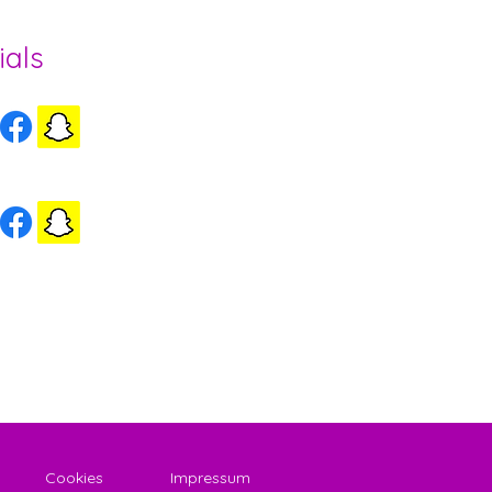
ials
ls Herzogenbuchsee
ls Wynigen
Cookies
Impressum