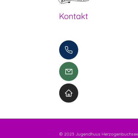
Kontakt
Offene Kinder- und Jugendarbeit
Herzogenbuchsee und Region
062 961 95 05
info@jugendhuus.ch
Standorte
© 2023 Jugendhuus Herzogenbuchsee