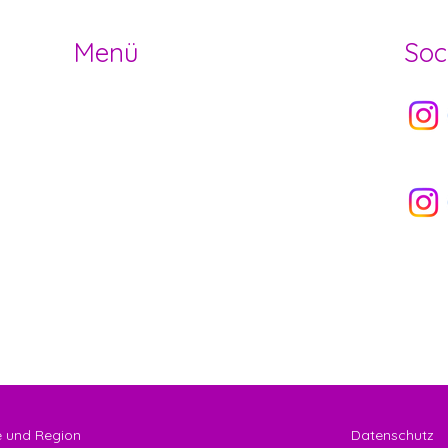
Menü
Soc
Socia
HOME
OFFENE STELLEN
ANGEBOT
Socia
NEWS
ÜBER UNS
VERMIETUNG
NEWSLETTER
 und Region
Datenschutz