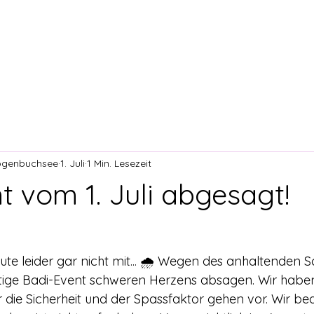
EBOT
NEWS
ÜBER UNS
VERMIETUNG
OF
ogenbuchsee
1. Juli
1 Min. Lesezeit
t vom 1. Juli abgesagt!
ute leider gar nicht mit... 🌧️ Wegen des anhaltenden 
ige Badi-Event schweren Herzens absagen. Wir haben 
r die Sicherheit und der Spassfaktor gehen vor. Wir be