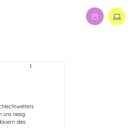
Anmelden
FENE STELLEN
Schlechtwetters 
uns riesig 
dauern dies 