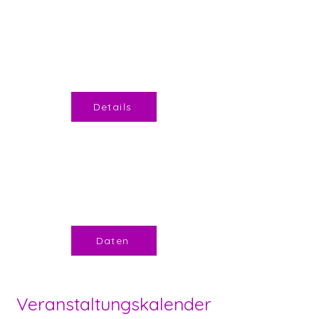
Gemeindepark
Herzogenbuchsee
Details
10:00 bis 15:00 Uhr
(Ausnahme Abschlussfest;
zwischen 17:00 – 20:00 Uhr)
Daten
Veranstaltungskalender