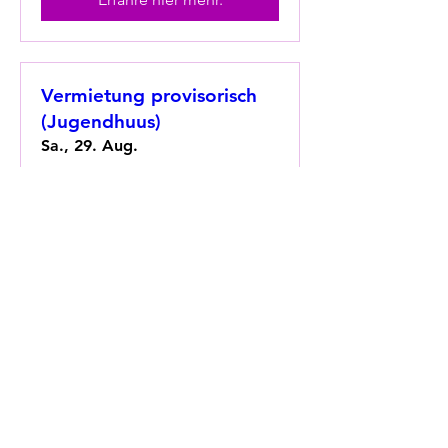
Vermietung provisorisch
(Jugendhuus)
Sa., 29. Aug.
Erfahre hier mehr.
Vermietung gesperrt
(Jugendhuus)
So., 30. Aug.
Erfahre hier mehr.