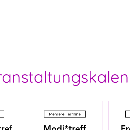
ranstaltungskalen
Mehrere Termine
reff
Modi*treff
Fr