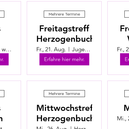
Mehrere Termine
s
Freitagstreff
Fr
l
Herzogenbuchsee
Ort wird bekanntgegeben
Fr., 21. Aug.
Jugendhuus Herzogenbuchsee
Fr., 
r.
Erfahre hier mehr.
E
Mehrere Termine
s
Mittwochstreff
M
n
Herzogenbuchsee
Mi.,
Ort wird bekanntgegeben
Mi., 26. Aug.
Herzogenbuchsee