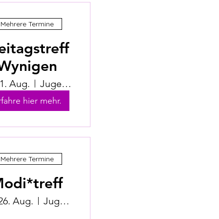
Mehrere Termine
eitagstreff
Wynigen
21. Aug.
Jugendhuus Wynigen
rfahre hier mehr.
Mehrere Termine
odi*treff
 26. Aug.
Jugendhuus Herzogenbuchsee