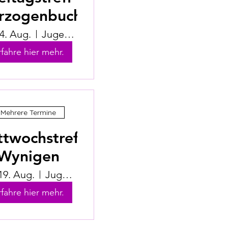
rzogenbuchsee
14. Aug.
Jugendhuus Herzogenbuchsee
rfahre hier mehr.
Mehrere Termine
ttwochstreff
Wynigen
 19. Aug.
Jugendhuus Wynigen
rfahre hier mehr.