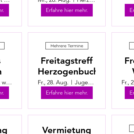
r.
Erfahre hier mehr.
E
Mehrere Termine
s
Freitagstreff
Fr
n
Herzogenbuchsee
Ort wird bekanntgegeben
Fr., 28. Aug.
Jugendhuus Herzogenbuchsee
Fr., 
r.
Erfahre hier mehr.
E
ng
Vermietung