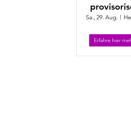
provisoris
(Jugendhu
Sa., 29. Aug.
Erfahre hier meh