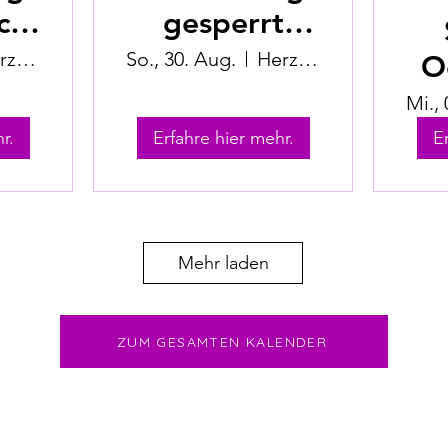
ch
gesperrt
us)
(Jugendhuus)
Herzogenbuchsee
So., 30. Aug.
Herzogenbuchsee
O
Mi., 
r.
Erfahre hier mehr.
E
Mehr laden
ZUM GESAMTEN KALENDER