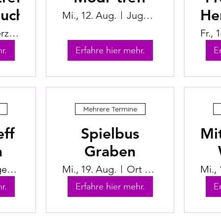
uchsee
He
Mi., 12. Aug.
Jugendhuus Herzogenbuchsee
Herzogenbuchsee
Fr., 
r.
Erfahre hier mehr.
E
Mehrere Termine
eff
Spielbus
Mi
n
Graben
Jugendhuus Wynigen
Mi., 19. Aug.
Ort wird bekanntgegeben
Mi.,
r.
Erfahre hier mehr.
E