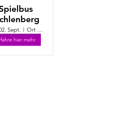
Spielbus
chlenberg
02. Sept.
Ort wird bekanntgegeben
rfahre hier mehr.