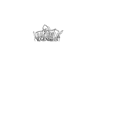
Offene Kinder- und
Jugendarbeit
Herzogenbuchsee und Region
Menü
Kontakt
Offene Kinder- und Jugendarbeit
Herzogenbuchsee und Region
062 961 95 05