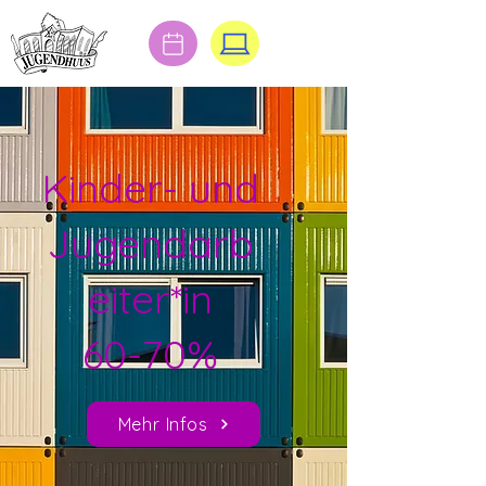
Kinder- und
Jugendarb
eiter*in
60-70%
Mehr Infos