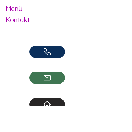
Menü
Kontakt
Offene Kinder- und Jugendarbeit
Herzogenbuchsee und Region
062 961 95 05
info@jugendhuus.ch
Standorte
Socials