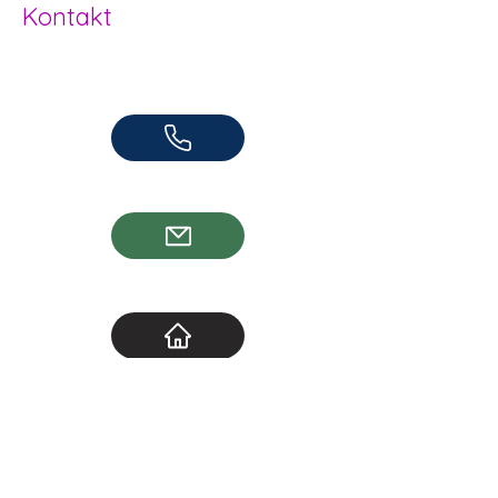
Kontakt
Offene Kinder- und Jugendarbeit
Herzogenbuchsee und Region
062 961 95 05
info@jugendhuus.ch
Standorte
Socials
Socials Herzogenbuchsee