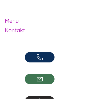
Jugendarbeit
Herzogenbuchsee und Region
Menü
Kontakt
Offene Kinder- und Jugendarbeit
Herzogenbuchsee und Region
062 961 95 05
info@jugendhuus.ch
Standorte