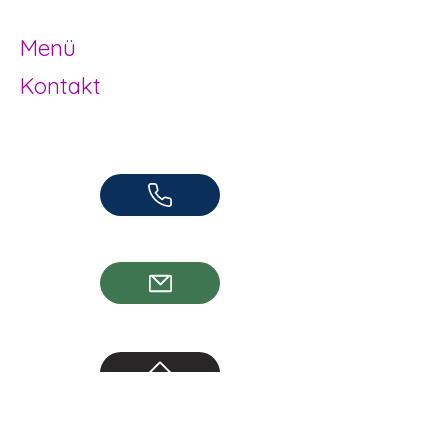
Herzogenbuchsee und Region
Menü
Kontakt
Offene Kinder- und Jugendarbeit
Herzogenbuchsee und Region
062 961 95 05
info@jugendhuus.ch
Standorte