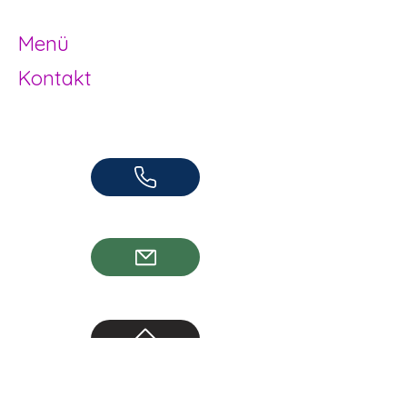
Herzogenbuchsee und Region
Menü
Kontakt
Offene Kinder- und Jugendarbeit
Herzogenbuchsee und Region
062 961 95 05
info@jugendhuus.ch
Standorte