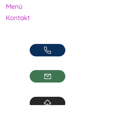
Menü
Kontakt
Offene Kinder- und Jugendarbeit
Herzogenbuchsee und Region
062 961 95 05
info@jugendhuus.ch
Standorte
Socials