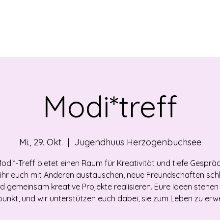
EBOT
NEWS
ÜBER UNS
VERMIETUNG
OF
Modi*treff
Mi., 29. Okt.
  |  
Jugendhuus Herzogenbuchsee
odi*-Treff bietet einen Raum für Kreativität und tiefe Gespräc
ihr euch mit Anderen austauschen, neue Freundschaften sch
d gemeinsam kreative Projekte realisieren. Eure Ideen stehen
lpunkt, und wir unterstützen euch dabei, sie zum Leben zu erw