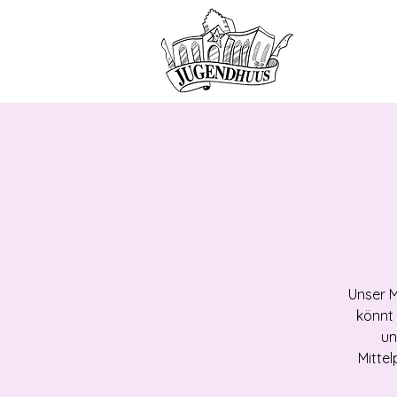
HOME
ANG
Unser M
könnt 
un
Mitte