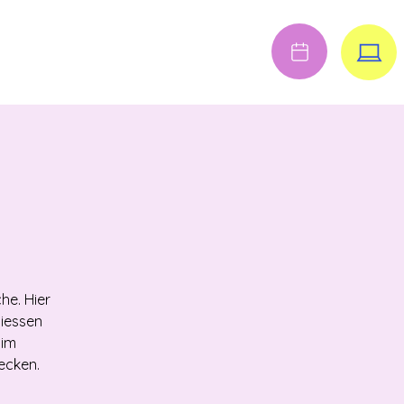
Anmelden
FENE STELLEN
he. Hier
liessen
 im
ecken.