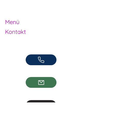
Jugendarbeit
Herzogenbuchsee und Region
Menü
Kontakt
Offene Kinder- und Jugendarbeit
Herzogenbuchsee und Region
062 961 95 05
info@jugendhuus.ch
Standorte