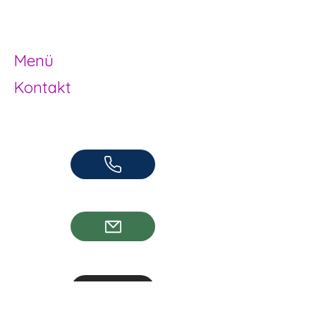
Jugendarbeit
Herzogenbuchsee und Region
Menü
Kontakt
Offene Kinder- und Jugendarbeit
Herzogenbuchsee und Region
062 961 95 05
info@jugendhuus.ch
Standorte