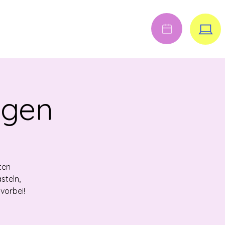
Anmelden
FENE STELLEN
igen
ten
steln,
vorbei!