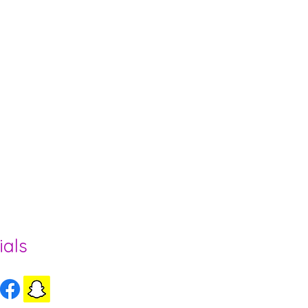
ee und Region
ials
ls Herzogenbuchsee