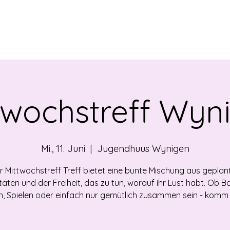
EBOT
NEWS
ÜBER UNS
VERMIETUNG
OF
twochstreff Wyn
Mi., 11. Juni
  |  
Jugendhuus Wynigen
r Mittwochstreff Treff bietet eine bunte Mischung aus geplan
itäten und der Freiheit, das zu tun, worauf ihr Lust habt. Ob Ba
, Spielen oder einfach nur gemütlich zusammen sein - komm 