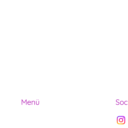
der- und Jugendarbeit Herzogenbuchs
Menü
Soc
Socia
HOME
OFFENE STELLEN