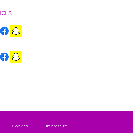
ials
ls Herzogenbuchsee
ls Wynigen
Cookies
Impressum