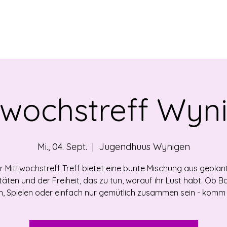
EBOT
NEWS
ÜBER UNS
VERMIETUNG
OF
twochstreff Wyn
Mi., 04. Sept.
  |  
Jugendhuus Wynigen
r Mittwochstreff Treff bietet eine bunte Mischung aus geplan
itäten und der Freiheit, das zu tun, worauf ihr Lust habt. Ob Ba
, Spielen oder einfach nur gemütlich zusammen sein - komm 