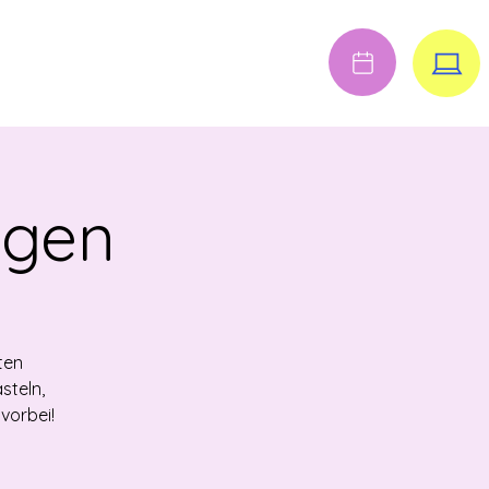
Anmelden
FENE STELLEN
igen
ten
steln,
vorbei!