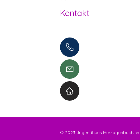
Kontakt
Offene Kinder- und Jugendarbeit
Herzogenbuchsee und Region
062 961 95 05
info@jugendhuus.ch
Standorte
© 2023 Jugendhuus Herzogenbuchsee