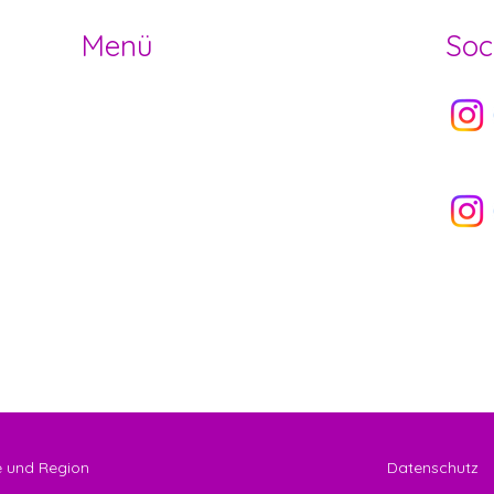
Menü
Soc
Socia
HOME
OFFENE STELLEN
ANGEBOT
Socia
NEWS
ÜBER UNS
VERMIETUNG
NEWSLETTER
 und Region
Datenschutz