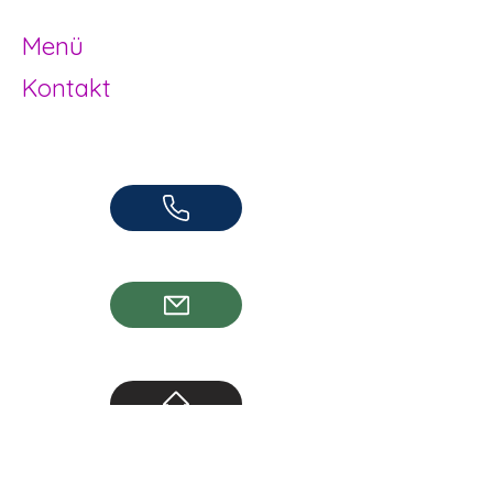
Herzogenbuchsee und Region
Menü
Kontakt
Offene Kinder- und Jugendarbeit
Herzogenbuchsee und Region
062 961 95 05
info@jugendhuus.ch
Standorte