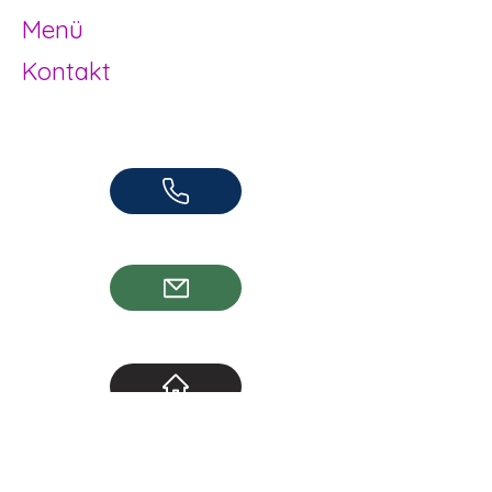
Menü
Kontakt
Offene Kinder- und Jugendarbeit
Herzogenbuchsee und Region
062 961 95 05
info@jugendhuus.ch
Standorte
Socials