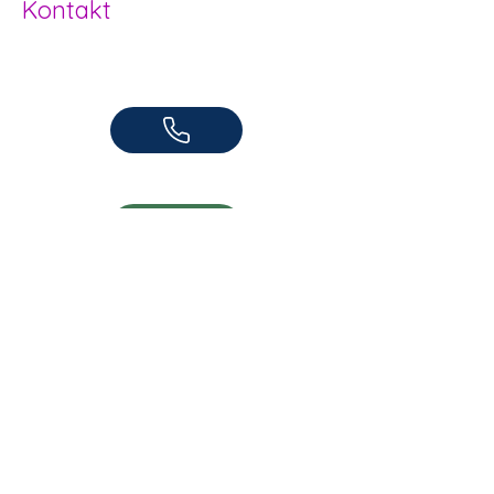
Kontakt
Offene Kinder- und Jugendarbeit
Herzogenbuchsee und Region
062 961 95 05
info@jugendhuus.ch
Standorte
Socials
Socials Herzogenbuchsee