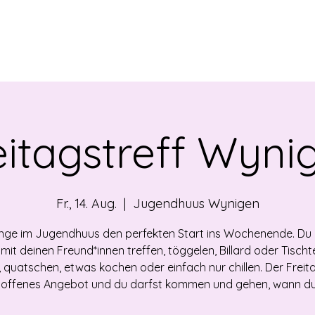
EBOT
NEWS
ÜBER UNS
VERMIETUNG
OF
eitagstreff Wyni
Fr., 14. Aug.
  |  
Jugendhuus Wynigen
nge im Jugendhuus den perfekten Start ins Wochenende. Du
 mit deinen Freund*innen treffen, töggelen, Billard oder Tischt
, quatschen, etwas kochen oder einfach nur chillen. Der Freit
in offenes Angebot und du darfst kommen und gehen, wann du w