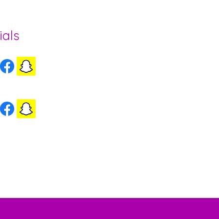
ials
ls Herzogenbuchsee
ls Wynigen