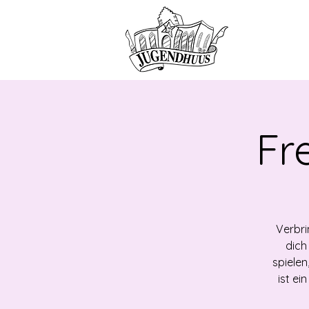
HOME
ANG
Fr
Verbri
dich
spielen
ist e