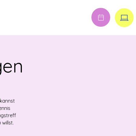
Anmelden
FENE STELLEN
gen
 kannst
ennis
agstreff
illst.