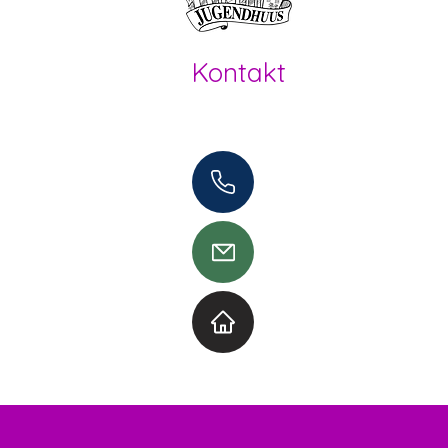
Kontakt
Offene Kinder- und Jugendarbeit
Herzogenbuchsee und Region
062 961 95 05
info@jugendhuus.ch
Standorte