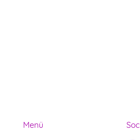
der- und Jugendarbeit Herzogenbuchs
Menü
Soc
Socia
HOME