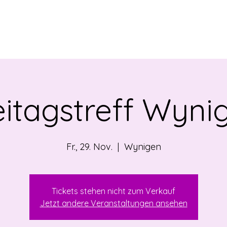
EBOT
NEWS
ÜBER UNS
VERMIETUNG
OF
eitagstreff Wyni
Fr., 29. Nov.
  |  
Wynigen
Tickets stehen nicht zum Verkauf
Jetzt andere Veranstaltungen ansehen