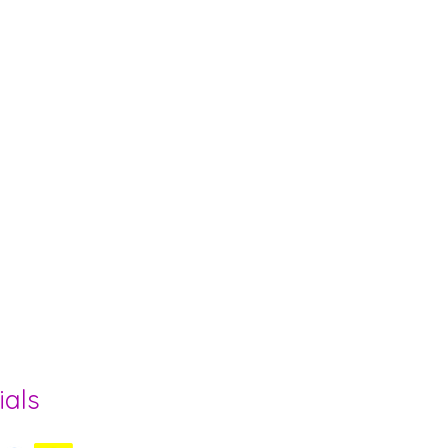
ee und Region
ials
ls Herzogenbuchsee