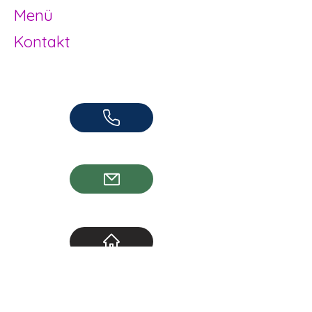
Menü
Kontakt
Offene Kinder- und Jugendarbeit
Herzogenbuchsee und Region
062 961 95 05
info@jugendhuus.ch
Standorte
Socials