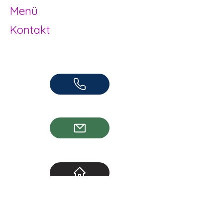
Menü
Kontakt
Offene Kinder- und Jugendarbeit
Herzogenbuchsee und Region
062 961 95 05
info@jugendhuus.ch
Standorte
Socials