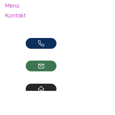
Menü
Kontakt
Offene Kinder- und Jugendarbeit
Herzogenbuchsee und Region
062 961 95 05
info@jugendhuus.ch
Standorte
Socials