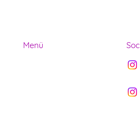
der- und Jugendarbeit Herzogenbuchs
Menü
Soc
Socia
HOME
OFFENE STELLEN
ANGEBOT
Socia
NEWS
ÜBER UNS
VERMIETUNG
NEWSLETTER