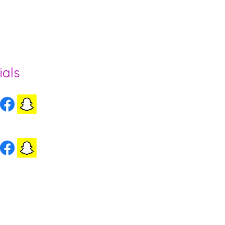
ee und Region
ials
ls Herzogenbuchsee
ls Wynigen