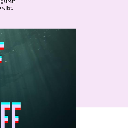
agstreff
illst.