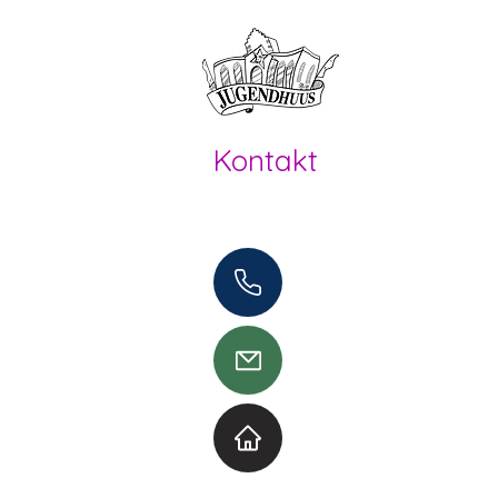
Offene Kin
Kontakt
Offene Kinder- und Jugendarbeit
Herzogenbuchsee und Region
062 961 95 05
info@jugendhuus.ch
Standorte