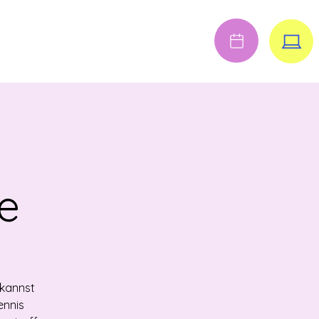
Anmelden
FENE STELLEN
e
 kannst
ennis