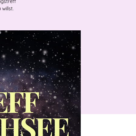
agstreff
illst.