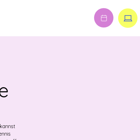
Anmelden
FENE STELLEN
e
 kannst
ennis