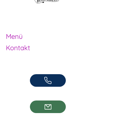
Offene Kinder- und
Jugendarbeit
Herzogenbuchsee und Region
Menü
Kontakt
Offene Kinder- und Jugendarbeit
Herzogenbuchsee und Region
062 961 95 05
info@jugendhuus.ch