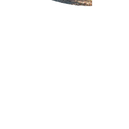
Beschrieb
Im Wald gibt es viele kleine Schätze zu
entdecken. Gemeinsam sammeln wir
Naturmaterialien und basteln daraus kleine
Kunstwerke. Alle können eigene Ideen
ausprobieren und aus den Waldschätzen etwas
Besonderes gestalten.