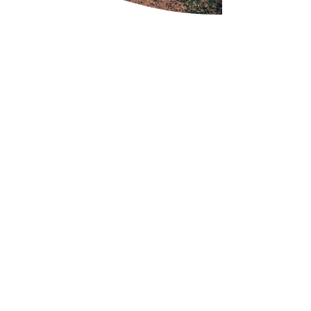
Beschrieb
Wir haben eine Schnitzeljagd durch Wynigen
geplant. Ihr müsst verschiedene Rätsel und
Aufgaben lösen, um Punkte zu sammeln und
ans Ziel zu kommen. Nehmt eure Freunde mit
und verbringt einen tollen Nachmittag
zusammen.