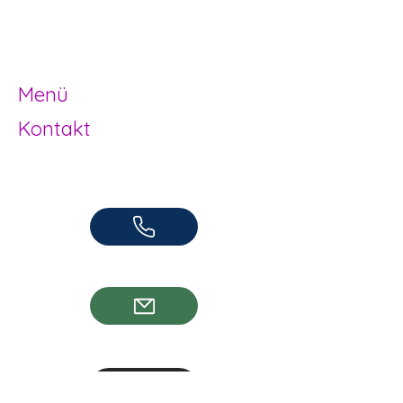
Offene Kinder- und
Jugendarbeit
Herzogenbuchsee und Region
Menü
Kontakt
Offene Kinder- und Jugendarbeit
Herzogenbuchsee und Region
062 961 95 05
info@jugendhuus.ch