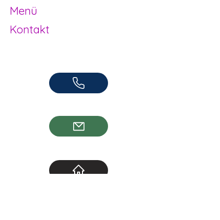
Menü
Kontakt
Offene Kinder- und Jugendarbeit
Herzogenbuchsee und Region
062 961 95 05
info@jugendhuus.ch
Standorte
Socials