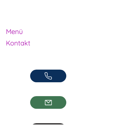
Offene Kinder- und
Jugendarbeit
Herzogenbuchsee und Region
Menü
Kontakt
Offene Kinder- und Jugendarbeit
Herzogenbuchsee und Region
062 961 95 05
info@jugendhuus.ch