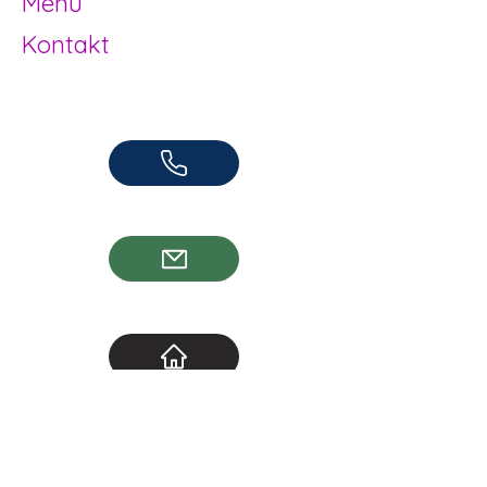
Menü
Kontakt
Offene Kinder- und Jugendarbeit
Herzogenbuchsee und Region
062 961 95 05
info@jugendhuus.ch
Standorte
Socials