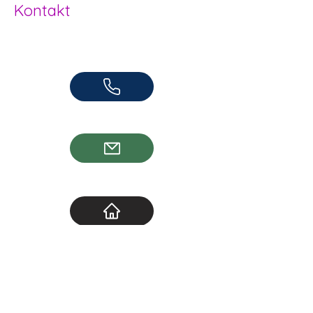
Kontakt
Offene Kinder- und Jugendarbeit
Herzogenbuchsee und Region
062 961 95 05
info@jugendhuus.ch
Standorte
Socials
Socials Herzogenbuchsee