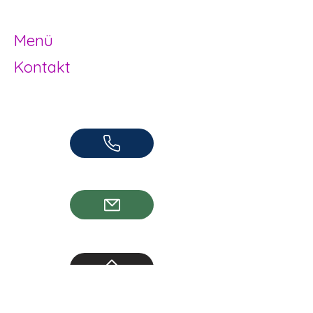
Herzogenbuchsee und Region
Menü
Kontakt
Offene Kinder- und Jugendarbeit
Herzogenbuchsee und Region
062 961 95 05
info@jugendhuus.ch
Standorte