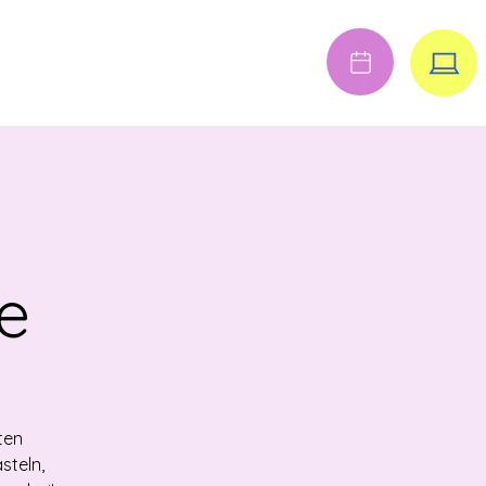
Anmelden
FENE STELLEN
e
ten
steln,