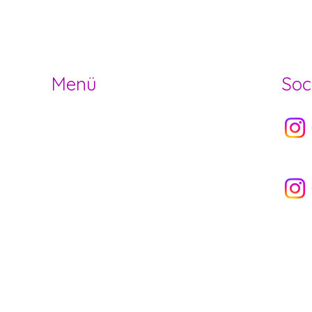
der- und Jugendarbeit Herzogenbuchs
Menü
Soc
Socia
HOME
OFFENE STELLEN
ANGEBOT
Socia
NEWS
ÜBER UNS
VERMIETUNG
NEWSLETTER