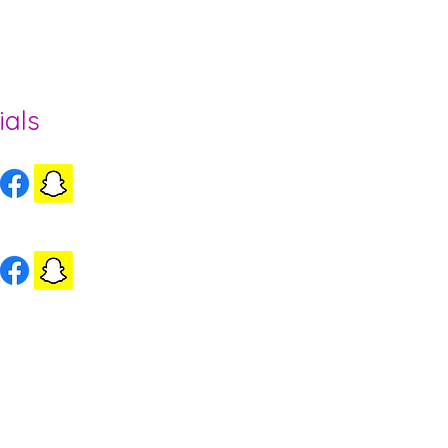
ee und Region
ials
ls Herzogenbuchsee
ls Wynigen