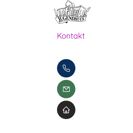
Offene Kin
Kontakt
Offene Kinder- und Jugendarbeit
Herzogenbuchsee und Region
062 961 95 05
info@jugendhuus.ch
Standorte