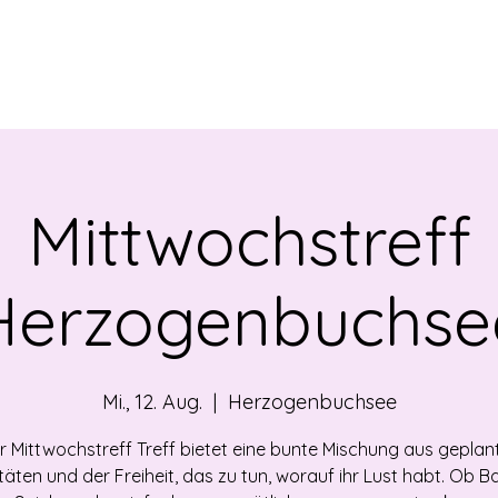
EBOT
NEWS
ÜBER UNS
VERMIETUNG
OF
Mittwochstreff
Herzogenbuchse
Mi., 12. Aug.
  |  
Herzogenbuchsee
r Mittwochstreff Treff bietet eine bunte Mischung aus geplan
itäten und der Freiheit, das zu tun, worauf ihr Lust habt. Ob Ba