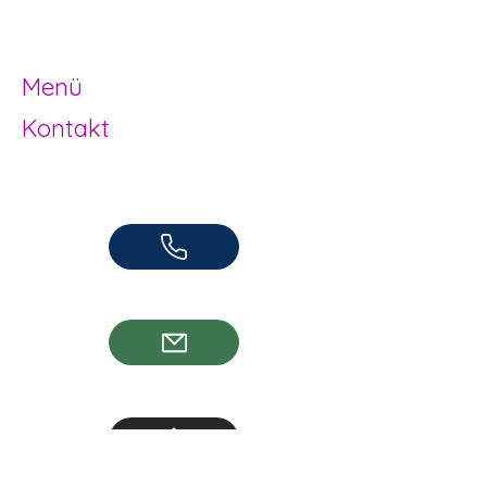
Jugendarbeit
Herzogenbuchsee und Region
Menü
Kontakt
Offene Kinder- und Jugendarbeit
Herzogenbuchsee und Region
062 961 95 05
info@jugendhuus.ch
Standorte