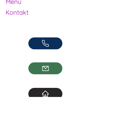
Menü
Kontakt
Offene Kinder- und Jugendarbeit
Herzogenbuchsee und Region
062 961 95 05
info@jugendhuus.ch
Standorte
Socials