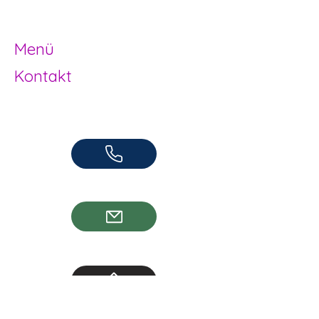
Jugendarbeit
Herzogenbuchsee und Region
Menü
Kontakt
Offene Kinder- und Jugendarbeit
Herzogenbuchsee und Region
062 961 95 05
info@jugendhuus.ch
Standorte