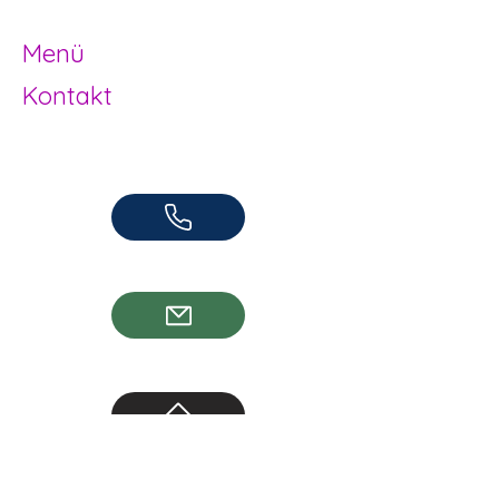
Herzogenbuchsee und Region
Menü
Kontakt
Offene Kinder- und Jugendarbeit
Herzogenbuchsee und Region
062 961 95 05
info@jugendhuus.ch
Standorte