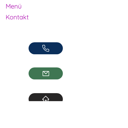
Menü
Kontakt
Offene Kinder- und Jugendarbeit
Herzogenbuchsee und Region
062 961 95 05
info@jugendhuus.ch
Standorte
Socials