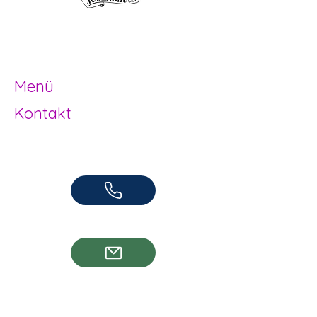
Offene Kinder- und
Jugendarbeit
Herzogenbuchsee und Region
Menü
Kontakt
Offene Kinder- und Jugendarbeit
Herzogenbuchsee und Region
062 961 95 05
info@jugendhuus.ch