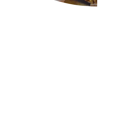
Beschrieb
Bereits dreimal hat das Jugendhuus einen
Flohmarkt organisiert. Auch im Jahr 2026 wird
wieder ein Flohmarkt stattfinden - das exakte
Datum wird noch bekanntgegeben.
Trefft euch mit Freund*innen und durchstöbert
die Vielfalt von Spielsachen, Büchern und
Kleidung. Kinder und Jugendliche haben die
Möglichkeit, ihre gut erhaltenen Artikel zu
verkaufen oder nach neuen Schätzen Ausschau
zu halten. Auch Eltern und andere Begleiter sind
herzlich eingeladen, die jungen Händler zu
unterstützen und einen erlebnisreichen Tag zu
verbringen. – Meldet euch bei uns, wenn ihr
einen Verkaufsstand mieten wollt.